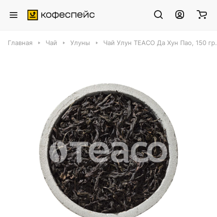
Главная
Чай
Улуны
Чай Улун TEACO Да Хун Пао, 150 гр.