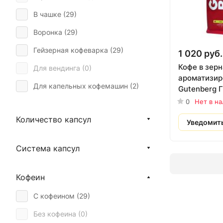
В чашке (
29
)
Воронка (
29
)
Гейзерная кофеварка (
29
)
1 020 руб.
Кофе в зерн
Для вендинга (
0
)
ароматизи
Для капельных кофемашин (
2
)
Gutenberg Г
гр.
0
Нет в н
Для кофейни (
0
)
Количество капсул
Для кофемашины (
0
)
Уведомит
Для кофемашины Bork (
0
)
Система капсул
Для офиса (
0
)
Капучино (
29
)
Кофеин
Кофе с молоком (
0
)
С кофеином (
29
)
Мокко (
4
)
Без кофеина (
0
)