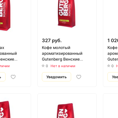
327 руб.
1 02
ах
Кофе молотый
Кофе
рованный
ароматизированный
аром
Венские
Gutenberg Венские
Gute
 гр.
вафли, 250 гр.
1000 
аличии
0
Нет в наличии
0
Н
ь
Уведомить
Ув