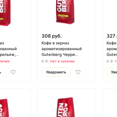
308 руб.
327 
ах
Кофе в зернах
Кофе
рованный
ароматизированный
аром
Грильяж,
Gutenberg Черри
Gute
бренди, 250 гр.
бренд
аличии
0
Нет в наличии
0
Н
ь
Уведомить
Ув