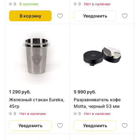
белые
0
0
В наличии
Нет в наличии
В корзину
Уведомить
1 290 руб.
5 990 руб.
Железный стакан Eureka,
Разравниватель кофе
45гр
Motta, черный 53 мм
0
0
Нет в наличии
Нет в наличии
Уведомить
Уведомить