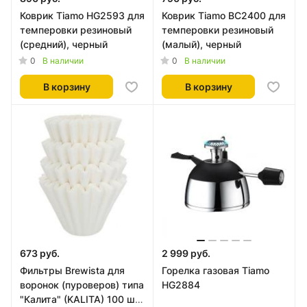
Коврик Tiamo HG2593 для
Коврик Tiamo BC2400 для
темперовки резиновый
темперовки резиновый
(средний), черный
(малый), черный
0
0
В наличии
В наличии
В корзину
В корзину
673 руб.
2 999 руб.
Фильтры Brewista для
Горелка газовая Tiamo
воронок (пуроверов) типа
HG2884
"Калита" (KALITA) 100 шт.,