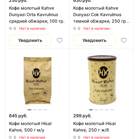
250 руб.
630 руб.
Кофе молотый Kahve
Кофе молотый Kahve
Dunyasi Orta Kavrulmus
Dunyasi Cok Kavrulmus
средней обжарки, 100 гр.
темной обжарки, 250 гр.
(ж.б.)
0
0
Нет в наличии
Нет в наличии
Уведомить
Уведомить
645 руб.
299 руб.
Кофе молотый Hisar
Кофе молотый Hisar
Kahve, 500 г м/у
Kahve, 250 г ж/б
0
0
Нет в наличии
Нет в наличии