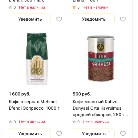
0
5
Нет в наличии
Нет в наличии
Уведомить
Уведомить
1 600 руб.
560 руб.
Кофе в зернах Mehmet
Кофе молотый Kahve
Efendi Эспрессо, 1000 г
Dunyasi Orta Kavrulmus
средней обжарки, 250 гр.
(ж.б.)
0
0
Нет в наличии
Нет в наличии
Уведомить
Уведомить