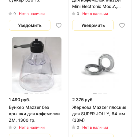
Mini Electronic Mod.A,
черный
0
0
Нет в наличии
Нет в наличии
Уведомить
Уведомить
1 490 руб.
2 375 руб.
Бункер Mazzer без
Жернова Mazzer плоские
крышки для кофемолки
для SUPER JOLLY, 64 мм
ZM, 1300 гр.
(33M)
0
0
Нет в наличии
Нет в наличии