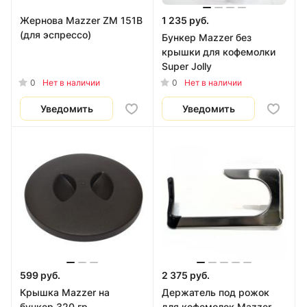
Жернова Mazzer ZM 151B
1 235 руб.
(для эспрессо)
Бункер Mazzer без
крышки для кофемолки
Super Jolly
0
0
Нет в наличии
Нет в наличии
Уведомить
Уведомить
599 руб.
2 375 руб.
Крышка Mazzer на
Держатель под рожок
бункер 320 гр.
для кофемолок Mazzer