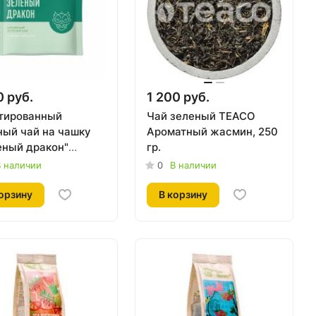
0 руб.
1 200 руб.
тированный
Чай зеленый TEACO
ный чай на чашку
Ароматный жасмин, 250
еный дракон"
гр.
, 150 пак, 270гр.
 наличии
0
В наличии
орзину
В корзину