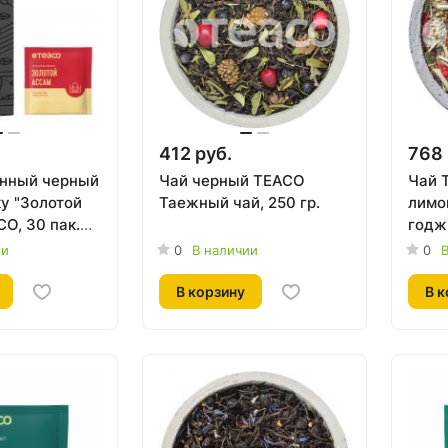
412 руб.
768 
нный черный
Чай черный TEACO
Чай 
ку "Золотой
Таежный чай, 250 гр.
лимо
O, 30 пак.
годж
ии
0
В наличии
0
В
В корзину
В к