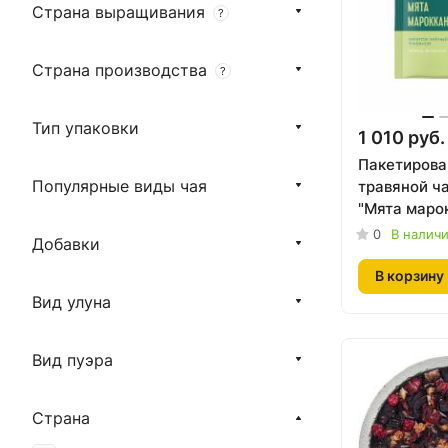
Страна выращивания
?
Страна производства
?
Тип упаковки
1 010 руб.
Пакетиров
Популярные виды чая
травяной ч
"Мята маро
TEACO, 150 
0
В налич
Добавки
В корзину
Вид улуна
Вид пуэра
Страна