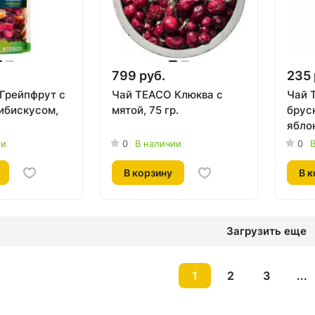
799 руб.
235 
Грейпфрут с
Чай TEACO Клюква с
Чай 
гибискусом,
мятой, 75 гр.
брус
ябло
100 г
ии
0
В наличии
0
В
В корзину
В к
Загрузить еще
1
2
3
...