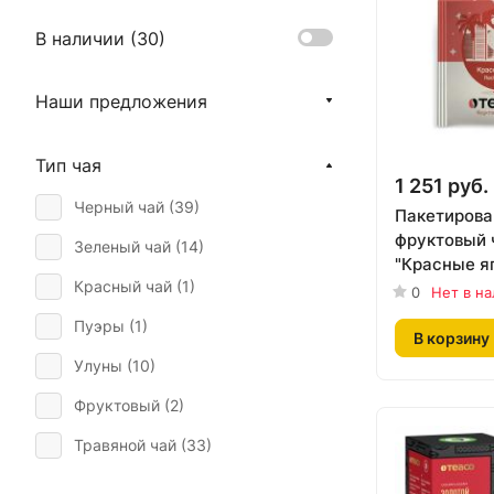
В наличии (
30
)
Наши предложения
Тип чая
1 251 руб.
Черный чай (
39
)
Пакетиров
фруктовый 
Зеленый чай (
14
)
"Красные я
Красный чай (
1
)
Lite, 150 пак
0
Нет в н
Пуэры (
1
)
В корзину
Улуны (
10
)
Фруктовый (
2
)
Травяной чай (
33
)
Фруктовый чай (
15
)