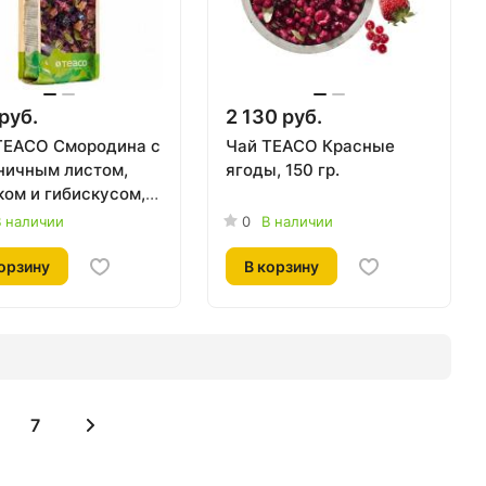
руб.
2 130 руб.
TEACO Смородина с
Чай TEACO Красные
ничным листом,
ягоды, 150 гр.
ком и гибискусом,
р.
 наличии
0
В наличии
орзину
В корзину
7