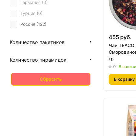
Германия (
0
)
Турция (
0
)
Россия (
122
)
455 руб.
Количество пакетиков
Чай TEACO
Смородинов
гр
Количество пирамидок
0
В налич
Сбросить
В корзину