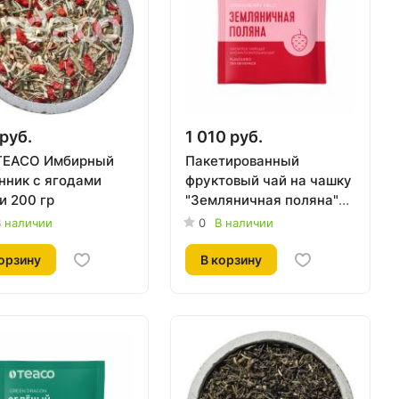
руб.
1 010 руб.
TEACO Имбирный
Пакетированный
нник с ягодами
фруктовый чай на чашку
и 200 гр
"Земляничная поляна"
TEACO, 150 пак. по 2,5 г
 наличии
0
В наличии
орзину
В корзину