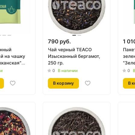
790 руб.
1 01
анный
Чай черный TEACO
Паке
ай на чашку
Изысканный бергамот,
зеле
кканская"
250 гр.
"Зел
пак, 165гр.
TEACO
ии
0
В наличии
0
В
В корзину
В к