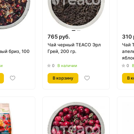
765 руб.
310 
Чай черный TEACO Эрл
Чай 
ый бриз, 100
Грей, 200 гр.
апел
яблок
ии
0
В наличии
0
В
В корзину
В к