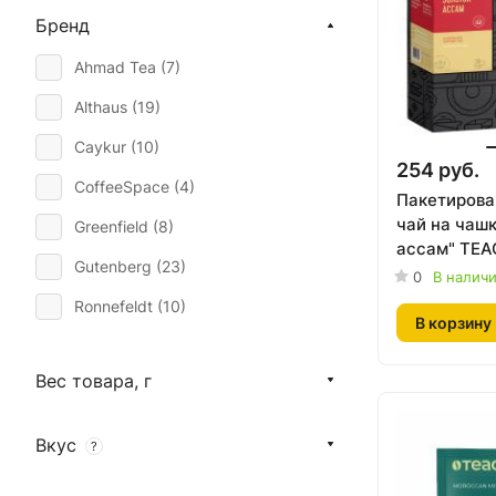
Бренд
Чайные напитки и добавки (
8
)
Ahmad Tea (
7
)
Althaus (
19
)
Caykur (
10
)
254 руб.
CoffeeSpace (
4
)
Пакетирова
чай на чаш
Greenfield (
8
)
ассам" TEAC
Gutenberg (
23
)
по 2 г
0
В налич
Ronnefeldt (
10
)
В корзину
TeaCo (
124
)
Вес товара, г
Riche Natur (
4
)
Азерчай (
1
)
Вкус
?