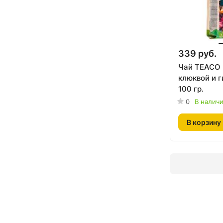
339 руб.
Чай TEACO 
клюквой и 
100 гр.
0
В налич
В корзину