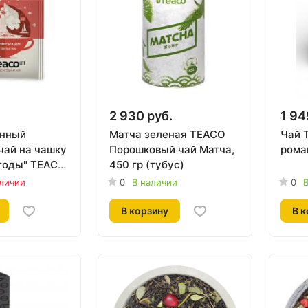
2 930 руб.
1 94
анный
Матча зеленая TEACO
Чай 
чай на чашку
Порошковый чай Матча,
ромаш
годы" TEACO
450 гр (тубус)
. по 2,2 г
аличии
0
В наличии
0
В
В корзину
В к