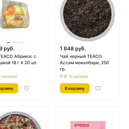
9 руб.
1 848 руб.
TEACO Абрикос с
Чай черный TEACO
кой 18 г Х 20 шт.
Ассам мокалбари, 250
гр.
 наличии
0
В наличии
орзину
В корзину