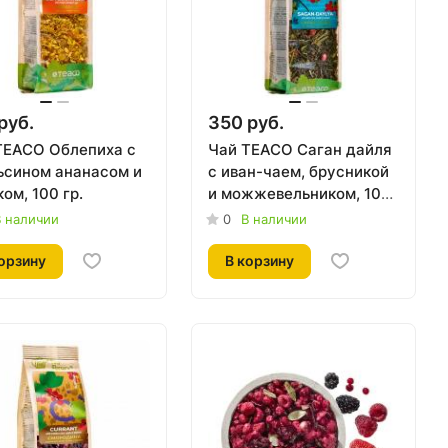
руб.
350 руб.
TEACO Облепиха с
Чай TEACO Саган дайля
ьсином ананасом и
с иван-чаем, брусникой
ом, 100 гр.
и можжевельником, 100
гр.
 наличии
0
В наличии
орзину
В корзину