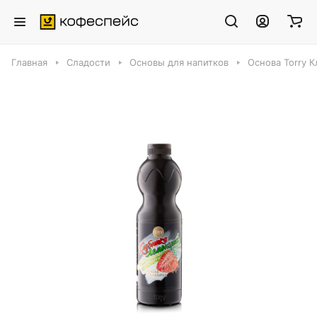
Главная
Сладости
Основы для напитков
Основа Torry К