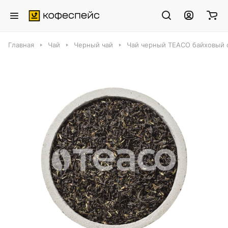
Главная
Чай
Черный чай
Чай черный TEACO байховый с