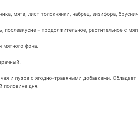
ника, мята, лист толокнянки, чабрец, зизифора, брусни
ть, послевкусие – продолжительное, растительное с 
м мятного фона.
зрачный.
 чая и пуэра с ягодно-травяными добавками. Облада
й половине дня.