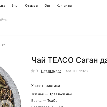
ата
Блог
Отзывы
Опт
Контакты
 гр.
Чай TEACO Саган да
0
Нет отзывов
Арт.
ЦТ-72923
Характеристики
Тип чая
—
Травяной чай
Бренд
—
TeaCo
Вес товара, г
—
50