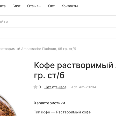
ата
Блог
Отзывы
Опт
Контакты
астворимый Ambassador Platinum, 95 гр. ст/б
Кофе растворимый A
гр. ст/б
0
Нет отзывов
Арт.
Am-23294
Характеристики
Тип кофе
—
Растворимый кофе