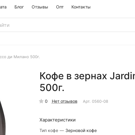
ата
Блог
Отзывы
Опт
Контакты
ессо ди Милано 500г.
Кофе в зернах Jard
500г.
0
Нет отзывов
Арт.
0560-08
Характеристики
Тип кофе
—
Зерновой кофе