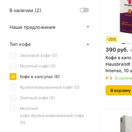
В наличии (
2
)
Наши предложения
-20%
Тип кофе
390 руб.
4
Зерновой кофе (
0
)
Кофе в кап
Hausbrandt
Молотый кофе (
0
)
Intenso, 10 
Кофе в капсулах (
6
)
5
В налич
Ароматизированный кофе (
0
)
В корзину
Элитный кофе (
0
)
Молотый
кофе;Ароматизированный кофе
(
0
)