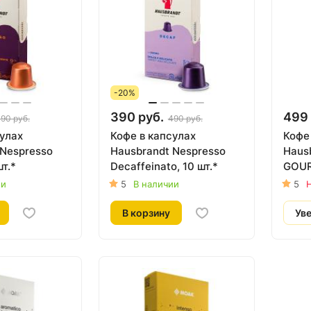
-20%
390 руб.
499 
90 руб.
490 руб.
сулах
Кофе в капсулах
Кофе
 Nespresso
Hausbrandt Nespresso
Haus
шт.*
Decaffeinato, 10 шт.*
GOUR
10 шт
ии
5
В наличии
5
Н
В корзину
Ув