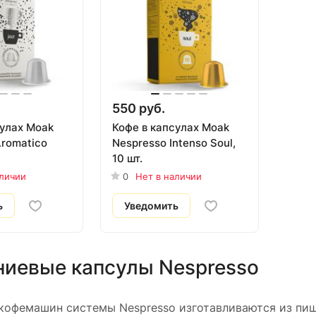
550 руб.
сулах Moak
Кофе в капсулах Moak
Aromatico
Nespresso Intenso Soul,
10 шт.
аличии
0
Нет в наличии
ь
Уведомить
иевые капсулы Nespresso
 кофемашин системы Nespresso изготавливаются из пи