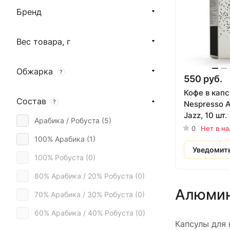
Растворимый кофе (
0
)
Бренд
Кофейные напитки (
0
)
Вес товара, г
Обжарка
?
550 руб.
Кофе в кап
Состав
?
Nespresso 
Jazz, 10 шт.
Арабика / Робуста (
5
)
0
Нет в н
100% Арабика (
1
)
Уведомит
100% Робуста (
0
)
80% Арабика / 20% Робуста (
0
)
Алюмин
70% Арабика / 30% Робуста (
0
)
60% Арабика / 40% Робуста (
0
)
Капсулы для