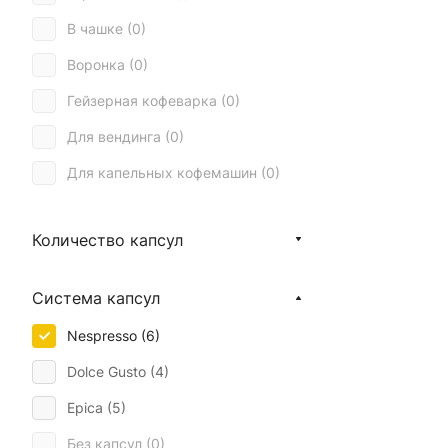
В чашке (
0
)
Воронка (
0
)
Гейзерная кофеварка (
0
)
Для вендинга (
0
)
Для капельных кофемашин (
0
)
Для кофейни (
0
)
Количество капсул
Для кофемашины (
0
)
Для кофемашины Bork (
6
)
Система капсул
Для офиса (
0
)
Nespresso (
6
)
Капучино (
6
)
Dolce Gusto (
4
)
Кофе с молоком (
0
)
Epica (
5
)
Мокко (
0
)
Без капсул (
0
)