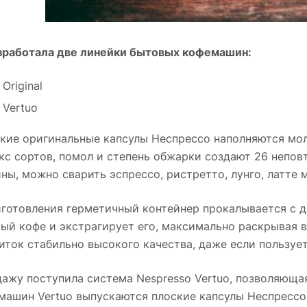
зработала две линейки бытовых кофемашин:
Original
 Vertuo
кие оригинальные капсулы Неспрессо наполняются мол
кс сортов, помол и степень обжарки создают 26 непо
ы, можно сварить эспрессо, ристретто, лунго, латте 
готовления герметичный контейнер прокалывается с д
ый кофе и экстрагирует его, максимально раскрывая в
иток стабильно высокого качества, даже если пользу
дажу поступила система Nespresso Vertuo, позволяюща
емашин Vertuo выпускаются плоские капсулы Неспрессо