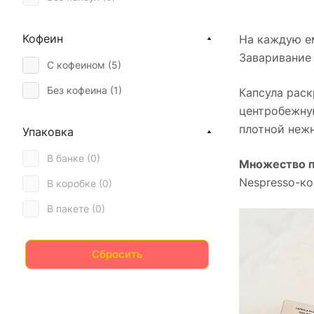
Турка (
0
)
Фильтр (
0
)
Кофеин
На каждую е
Заваривание
Френч-пресс (
0
)
С кофеином (
5
)
Лунго (
0
)
Без кофеина (
1
)
Капсула раск
центробежну
Эспрессо (
6
)
плотной нежн
Упаковка
В банке (
0
)
Множество п
Nespresso-ко
В коробке (
0
)
В пакете (
0
)
Сбросить