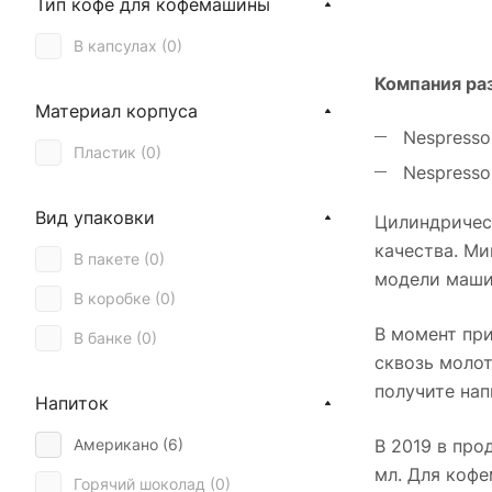
Тип кофе для кофемашины
В капсулах (
0
)
Компания ра
Материал корпуса
Nespresso 
Пластик (
0
)
Nespresso
Вид упаковки
Цилиндричес
качества. Ми
В пакете (
0
)
модели машин
В коробке (
0
)
В момент при
В банке (
0
)
сквозь молот
получите нап
Напиток
В 2019 в про
Американо (
6
)
мл. Для коф
Горячий шоколад (
0
)