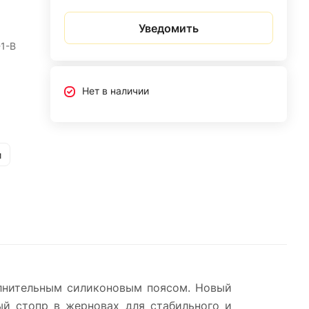
Уведомить
1-B
Нет в наличии
и
олнительным силиконовым поясом. Новый
ый стопр в жерновах для стабильного и