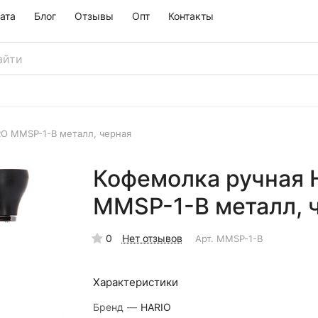
ата
Блог
Отзывы
Опт
Контакты
RO MMSP-1-B металл, черная
Кофемолка ручная H
MMSP-1-B металл, 
0
Нет отзывов
Арт.
MMSP-1-B
Характеристики
Бренд
—
HARIO