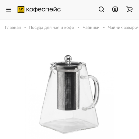
Главная
Посуда для чая и кофе
Чайники
Чайник заваро