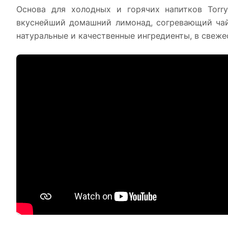
Основа для холодных и горячих напитков Torry
вкуснейший домашний лимонад, согревающий чай 
натуральные и качественные ингредиенты, в свеже