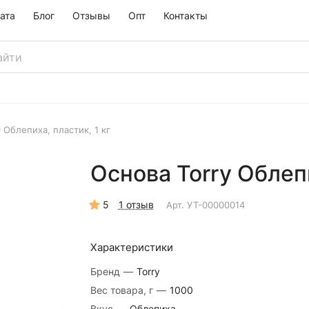
ата
Блог
Отзывы
Опт
Контакты
 Облепиха, пластик, 1 кг
Основа Torry Облепи
5
1 отзыв
Арт.
УТ-00000014
Характеристики
Бренд
—
Torry
Вес товара, г
—
1000
Вкус
—
Облепиха