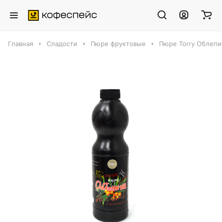
Главная
Сладости
Пюре фруктовые
Пюре Torry Облепих