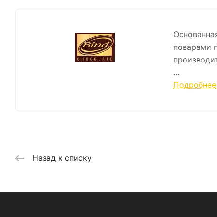
Основанная
поварами п
производит
Участвуя в
Подробнее
состояния,
шоколада B
Что делает
производст
условиях.
Назад к списку