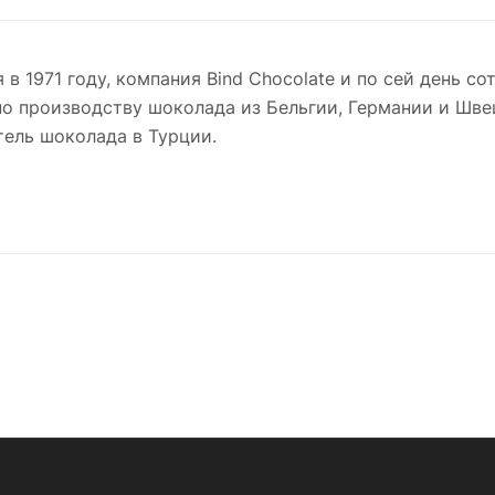
 в 1971 году, компания Bind Chocolate и по сей день 
о производству шоколада из Бельгии, Германии и Швеци
ель шоколада в Турции.
 выставках по всему миру, Bind Chocolate довела свои
 что они могут конкурировать сj всемирно известным
ind тщательно отбирает поставщиков какао из Ганы и
 Bind особенным, так это тот факт, что все изделия из
ва и заканчивая продажей, сотни видов шоколадных ко