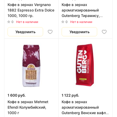
Кофе в зернах Vergnano
Кофе в зернах
1882 Espresso Extra Dolce
ароматизированный
1000, 1000 гр.
Gutenberg Тирамису,
1000 гр.
0
0
Нет в наличии
Нет в наличии
Уведомить
Уведомить
1 600 руб.
1 122 руб.
Кофе в зернах Mehmet
Кофе в зернах
Efendi Колумбийский,
ароматизированный
1000 г
Gutenberg Венские вафли,