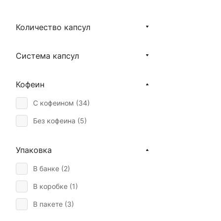
Для кофейни (
21
)
Количество капсул
Для кофемашины (
8
)
Для кофемашины Bork (
6
)
Система капсул
Для офиса (
35
)
Капучино (
56
)
Кофеин
Кофе с молоком (
3
)
С кофеином (
34
)
Мокко (
12
)
Без кофеина (
5
)
Турка (
29
)
Упаковка
Фильтр (
43
)
В банке (
2
)
Френч-пресс (
42
)
В коробке (
1
)
Лунго (
1
)
В пакете (
3
)
Эспрессо (
48
)