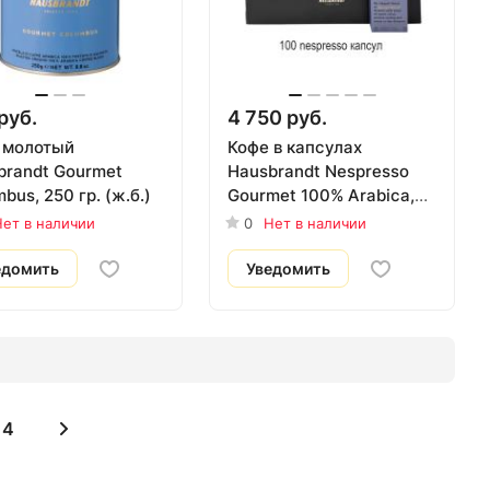
руб.
4 750 руб.
 молотый
Кофе в капсулах
brandt Gourmet
Hausbrandt Nespresso
bus, 250 гр. (ж.б.)
Gourmet 100% Arabica,
10 коробочек (100 шт)
ет в наличии
0
Нет в наличии
едомить
Уведомить
4