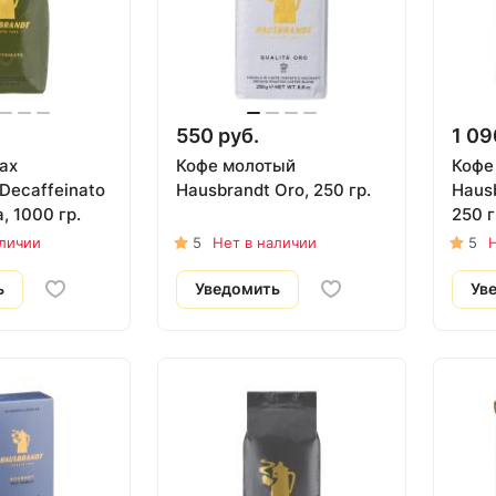
550 руб.
1 09
ах
Кофе молотый
Кофе
Decaffeinato
Hausbrandt Oro, 250 гр.
Hausb
, 1000 гр.
250 г
эспр
аличии
5
Нет в наличии
5
Н
ь
Уведомить
Ув