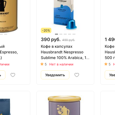
-20%
390 руб.
1 49
490 руб.
ый
Кофе в капсулах
Кофе
Espresso,
Hausbrandt Nespresso
Hausb
.)
Sublime 100% Arabica, 10
500 г
шт.
аличии
5
Нет в наличии
5
Н
ь
Уведомить
Ув