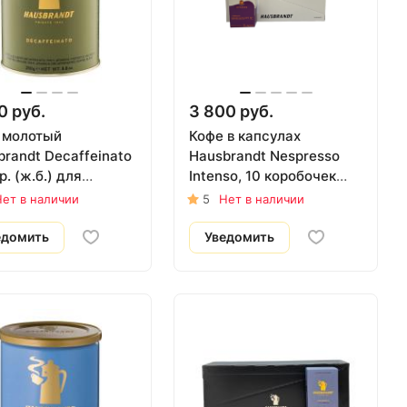
0 руб.
3 800 руб.
 молотый
Кофе в капсулах
randt Decaffeinato
Hausbrandt Nespresso
р. (ж.б.) для
Intenso, 10 коробочек
ессо машин
(100 шт)
ет в наличии
5
Нет в наличии
едомить
Уведомить