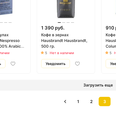
1 390 руб.
910 
сулах
Кофе в зернах
Кофе
 Nespresso
Hausbrandt Hausbrandt,
Haus
0% Arabica,
500 гр.
Colum
аличии
5
Нет в наличии
5
Н
ь
Уведомить
Ув
Загрузить еще
1
2
3