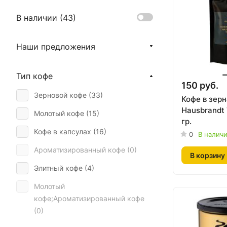
В наличии (
43
)
Наши предложения
Тип кофе
150 руб.
Зерновой кофе (
33
)
Кофе в зерн
Hausbrandt 
Молотый кофе (
15
)
гр.
Кофе в капсулах (
16
)
0
В налич
Ароматизированный кофе (
0
)
В корзину
Элитный кофе (
4
)
Молотый
кофе;Ароматизированный кофе
(
0
)