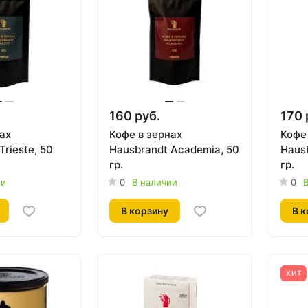
160 руб.
170 
ах
Кофе в зернах
Кофе
Trieste, 50
Hausbrandt Academia, 50
Haus
гр.
гр.
ии
0
В наличии
0
В
В корзину
В к
ХИТ