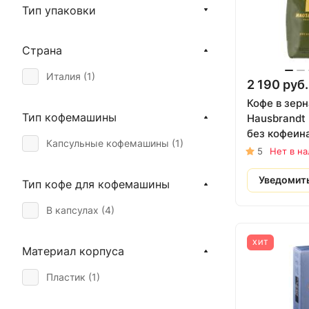
Тип упаковки
Mehmet Efendi (
6
)
Monte Perello (
2
)
Страна
Montecristo (
1
)
Италия (
1
)
2 190 руб.
Mr.Viet (
4
)
Кофе в зерн
Тип кофемашины
Hausbrandt 
Musetti (
12
)
без кофеина
Капсульные кофемашины (
1
)
Phuong Vy (
5
)
5
Нет в н
Paulig (
1
)
Уведомит
Тип кофе для кофемашины
Saigon (
4
)
В капсулах (
4
)
Santo Domingo (
13
)
Segafredo (
6
)
ХИТ
Материал корпуса
Serrano (
3
)
Пластик (
1
)
Thuy Duong (
1
)