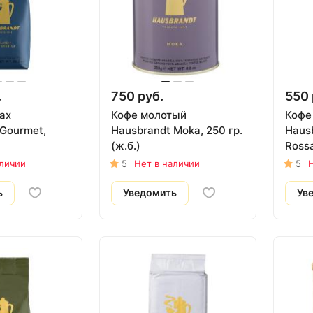
.
750 руб.
550 
ах
Кофе молотый
Кофе
 Gourmet,
Hausbrandt Moka, 250 гр.
Hausb
(ж.б.)
Rossa
аличии
5
Нет в наличии
5
Н
ь
Уведомить
Ув