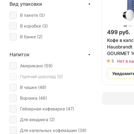
Вид упаковки
Trung Nguyen (
23
)
Turquino (
4
)
В пакете (
5
)
Vergnano 1882 (
9
)
В коробке (
3
)
499 руб.
Жокей (
1
)
В банке (
2
)
Кофе в кап
Hausbrandt
Ambassador (
8
)
GOURMET 10
Напиток
Monte Real (
2
)
10 шт
5
Нет в н
Американо (
59
)
Moak (
28
)
Уведомит
Горячий шоколад (
0
)
Kocka (
4
)
В чашке (
48
)
Hisar Kahve (
2
)
Воронка (
46
)
Absolut Drive (
4
)
Гейзерная кофеварка (
47
)
Для вендинга (
2
)
Для капельных кофемашин (
39
)