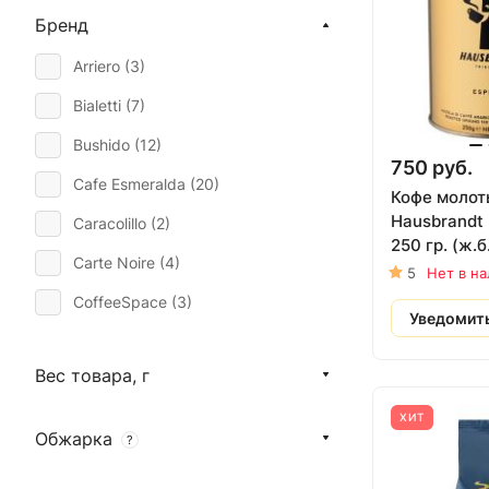
Растворимый кофе (
0
)
Бренд
Кофейные напитки (
0
)
Arriero (
3
)
Bialetti (
7
)
Bushido (
12
)
750 руб.
Cafe Esmeralda (
20
)
Кофе молот
Hausbrandt 
Caracolillo (
2
)
250 гр. (ж.б
Carte Noire (
4
)
5
Нет в н
CoffeeSpace (
3
)
Уведомит
Cohiba (
1
)
Вес товара, г
Cubita (
5
)
ХИТ
Danesi (
6
)
Обжарка
?
Dat Saigon (
2
)