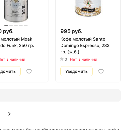
0 руб.
995 руб.
 молотый Moak
Кофе молотый Santo
do Funk, 250 гр.
Domingo Espresso, 283
)
гр. (ж.б.)
ет в наличии
0
Нет в наличии
едомить
Уведомить
м напитком без необходимости перемалывать кофе