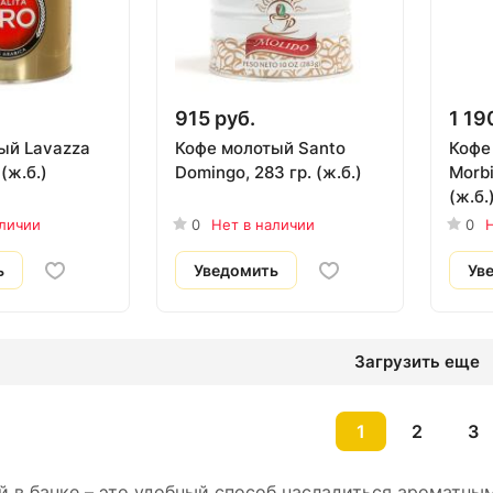
915 руб.
1 19
ый Lavazza
Кофе молотый Santo
Кофе
 (ж.б.)
Domingo, 283 гр. (ж.б.)
Morbi
(ж.б.
аличии
0
Нет в наличии
0
Н
ь
Уведомить
Ув
Загрузить еще
1
2
3
й в банке – это удобный способ насладиться ароматны