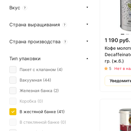
Вкус
?
Страна выращивания
?
1 190 руб.
Страна производства
?
Кофе молот
Decaffeinat
Тип упаковки
гр. (ж.б.)
5
Нет в н
Пакет с клапаном (
4
)
Вакуумная (
44
)
Уведомит
Железная банка (
2
)
Коробка (
0
)
В жестяной банке (
41
)
В стеклянной банке (
0
)