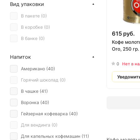
Вид упаковки
В пакете (
0
)
В коробке (
0
)
615 руб.
В банке (
0
)
Кофе молот
Oro, 250 гр.
Напиток
0
Нет в н
Американо (
40
)
Уведомит
Горячий шоколад (
0
)
В чашке (
41
)
Воронка (
40
)
Гейзерная кофеварка (
40
)
Для вендинга (
0
)
Для капельных кофемашин (
11
)
Кофе молоты