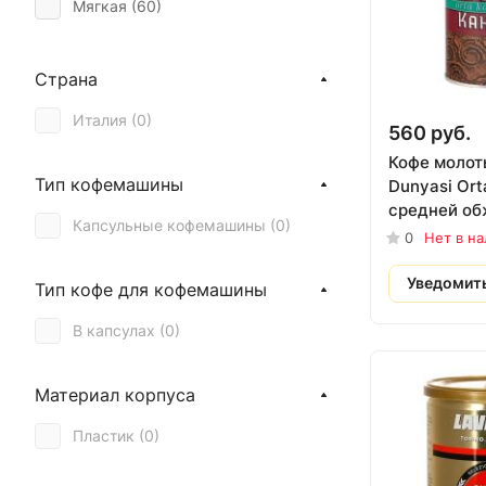
Мягкая (
60
)
Туба (
4
)
Страна
Италия (
0
)
560 руб.
Кофе молот
Тип кофемашины
Dunyasi Ort
средней об
Капсульные кофемашины (
0
)
гр. (ж.б.)
0
Нет в н
Уведомит
Тип кофе для кофемашины
В капсулах (
0
)
Материал корпуса
Пластик (
0
)