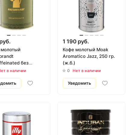
руб.
1 190 руб.
 молотый
Кофе молотый Moak
brandt
Aromatico Jazz, 250 гр.
feinated без
(ж.б.)
на, 250 гр. (ж.б.)
ет в наличии
0
Нет в наличии
едомить
Уведомить