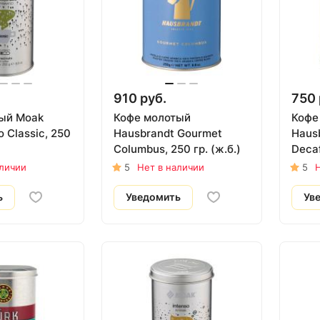
910 руб.
750 
ый Moak
Кофе молотый
Кофе
o Classic, 250
Hausbrandt Gourmet
Haus
Columbus, 250 гр. (ж.б.)
Decaf
кофеи
аличии
5
Нет в наличии
5
Н
ь
Уведомить
Ув