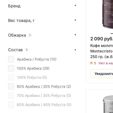
Растворимый кофе (
0
)
Бренд
Кофейные напитки (
0
)
Вес товара, г
Обжарка
?
2 090 руб
Кофе молот
Состав
?
Montecristo
250 гр. (ж.б
Арабика / Робуста (
10
)
5
Нет в н
100% Арабика (
29
)
Уведомит
100% Робуста (
0
)
80% Арабика / 20% Робуста (
2
)
70% Арабика / 30% Робуста (
0
)
60% Арабика / 40% Робуста (
0
)