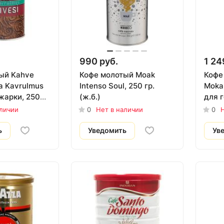
990 руб.
1 24
ый Kahve
Кофе молотый Moak
Кофе 
a Kavrulmus
Intenso Soul, 250 гр.
Moka
жарки, 250
(ж.б.)
для 
кофев
аличии
0
Нет в наличии
0
Н
ь
Уведомить
Ув