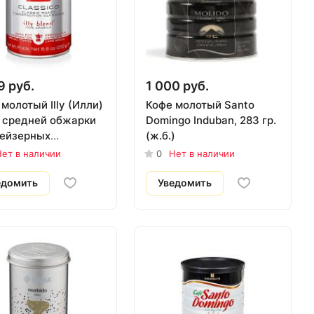
9 руб.
1 000 руб.
молотый Illy (Илли)
Кофе молотый Santo
 средней обжарки
Domingo Induban, 283 гр.
гейзерных
(ж.б.)
арок 250 гр.
ет в наличии
0
Нет в наличии
едомить
Уведомить