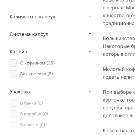
Для кофейни (
0
)
в зернах. Мн
качество обж
Количество капсул
Для кофемашины (
1
)
традиционног
Для кофемашины Bork (
0
)
Система капсул
Большинство 
Для офиса (
0
)
Некоторые бр
Капучино (
40
)
Кофеин
которые отли
Кофе с молоком (
0
)
С кофеином (
35
)
Молотый кофе
Мокко (
40
)
Без кофеина (
6
)
подать напит
Турка (
2
)
Упаковка
При выборе с
Фильтр (
41
)
карточке тов
В банке (
0
)
Френч-пресс (
41
)
покупки, пра
В коробке (
0
)
дополнительн
Лунго (
0
)
В пакете (
0
)
Эспрессо (
40
)
Кофе в банке