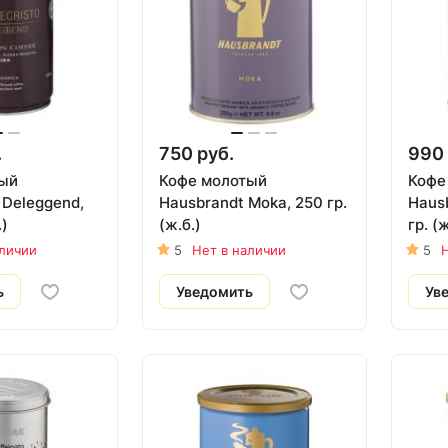
.
750 руб.
990 
ый
Кофе молотый
Кофе
 Deleggend,
Hausbrandt Moka, 250 гр.
Haus
.)
(ж.б.)
гр. (ж
аличии
5
Нет в наличии
5
Н
ь
Уведомить
Ув