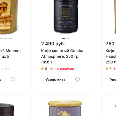
2 490 руб.
750 
ый Mehmet
Кофе молотый Cohiba
Кофе
г ж/б
Atmosphere, 250 гр.
Hausb
(ж.б.)
250 г
аличии
5
Нет в наличии
5
Н
ь
Уведомить
Ув