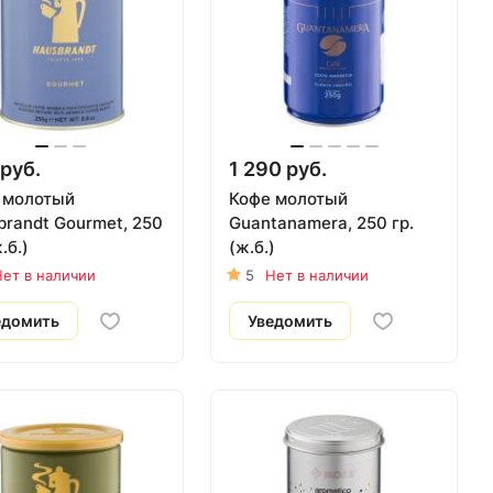
руб.
1 290 руб.
 молотый
Кофе молотый
brandt Gourmet, 250
Guantanamera, 250 гр.
.б.)
(ж.б.)
ет в наличии
5
Нет в наличии
едомить
Уведомить