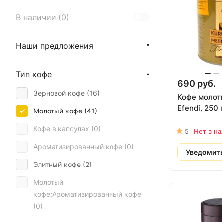
В наличии (
0
)
Наши предложения
Тип кофе
690 руб.
Зерновой кофе (
16
)
Кофе молот
Efendi, 250 
Молотый кофе (
41
)
Кофе в капсулах (
0
)
5
Нет в н
Ароматизированный кофе (
0
)
Уведомит
Элитный кофе (
2
)
Молотый
кофе;Ароматизированный кофе
(
0
)