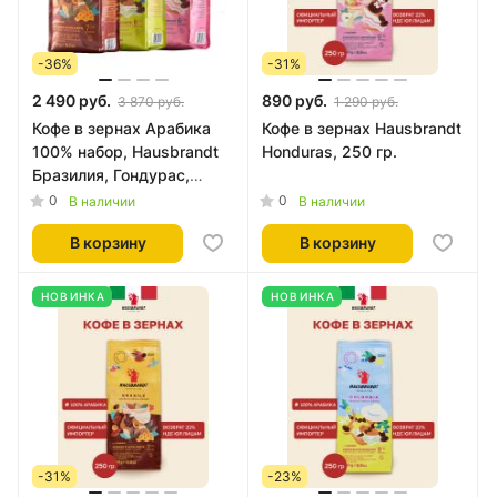
-36%
-31%
2 490 руб.
890 руб.
3 870 руб.
1 290 руб.
Кофе в зернах Арабика
Кофе в зернах Hausbrandt
100% набор, Hausbrandt
Honduras, 250 гр.
Бразилия, Гондурас,
Колумбия 3 х 250 грамм
0
0
В наличии
В наличии
В корзину
В корзину
НОВИНКА
НОВИНКА
-31%
-23%