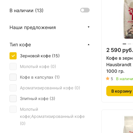
В наличии (
13
)
Наши предложения
Тип кофе
2 590 руб
Зерновой кофе (
15
)
Кофе в зерн
Hausbrandt 
Молотый кофе (
0
)
1000 гр.
Кофе в капсулах (
1
)
5
В налич
Ароматизированный кофе (
0
)
В корзину
Элитный кофе (
3
)
Молотый
кофе;Ароматизированный кофе
(
0
)