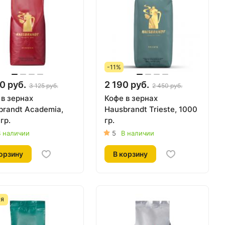
-11%
0 руб.
2 190 руб.
3 125 руб.
2 450 руб.
 в зернах
Кофе в зернах
brandt Academia,
Hausbrandt Trieste, 1000
гр.
гр.
 наличии
5
В наличии
орзину
В корзину
ИЯ