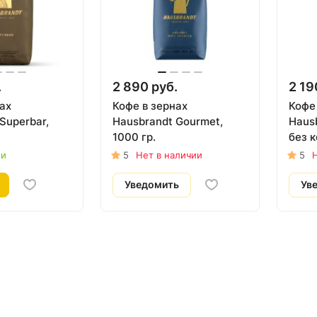
.
2 890 руб.
2 19
ах
Кофе в зернах
Кофе
Superbar,
Hausbrandt Gourmet,
Hausb
1000 гр.
без к
ии
5
Нет в наличии
5
Н
Уведомить
Ув