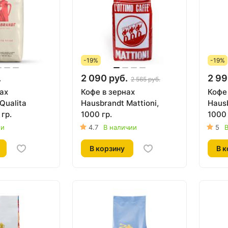
-19%
-19%
.
2 090 руб.
2 99
2 565 руб.
ах
Кофе в зернах
Кофе
Qualita
Hausbrandt Mattioni,
Hausb
 гр.
1000 гр.
1000 
ии
4.7
В наличии
5
В
В корзину
В к