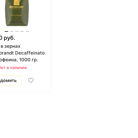
0 руб.
 в зернах
randt Decaffeinato
офеина, 1000 гр.
ет в наличии
едомить