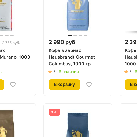
.
2 990 руб.
2 39
2 755 руб.
ах
Кофе в зернах
Кофе
 Murano, 1000
Hausbrandt Gourmet
Hausb
Columbus, 1000 гр.
1000 
ии
5
В наличии
5
В
В корзину
В к
ХИТ