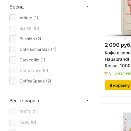
Растворимый кофе (
0
)
Бренд
Кофейные напитки (
0
)
Arriero (
1
)
Bialetti (
0
)
Bushido (
2
)
2 090 руб
Cafe Esmeralda (
4
)
Кофе в зерн
Hausbrandt 
Caracolillo (
1
)
Rossa, 1000
Carte Noire (
0
)
5
В налич
CoffeeSpace (
2
)
В корзину
Cohiba (
0
)
Вес товара, г
Cubita (
3
)
3000 (
0
)
Danesi (
2
)
1500 (
0
)
Dat Saigon (
0
)