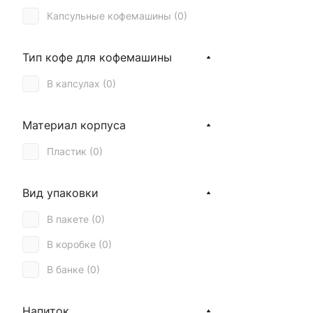
230 (
0
)
Trung Nguyen (
1
)
Капсульные кофемашины (
0
)
227 (
0
)
Turquino (
1
)
Тип кофе для кофемашины
Vergnano 1882 (
7
)
В капсулах (
0
)
Жокей (
0
)
Ambassador (
4
)
Материал корпуса
Monte Real (
0
)
Пластик (
0
)
Moak (
12
)
Kocka (
0
)
Вид упаковки
Hisar Kahve (
0
)
В пакете (
0
)
Absolut Drive (
0
)
В коробке (
0
)
В банке (
0
)
Напиток