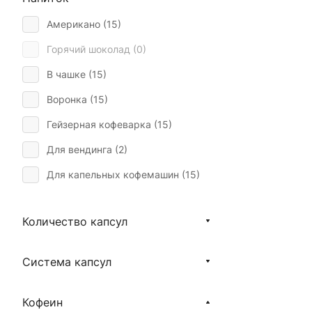
Американо (
15
)
Горячий шоколад (
0
)
В чашке (
15
)
Воронка (
15
)
Гейзерная кофеварка (
15
)
Для вендинга (
2
)
Для капельных кофемашин (
15
)
Для кофейни (
15
)
Количество капсул
Для кофемашины (
0
)
Для кофемашины Bork (
0
)
Система капсул
Для офиса (
15
)
Капучино (
15
)
Кофеин