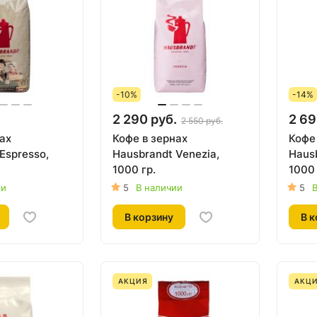
-10%
-14%
.
2 290 руб.
2 69
2 550 руб.
ах
Кофе в зернах
Кофе
Espresso,
Hausbrandt Venezia,
Haus
1000 гр.
1000 
ии
5
В наличии
5
В
В корзину
В к
АКЦИЯ
АКЦ