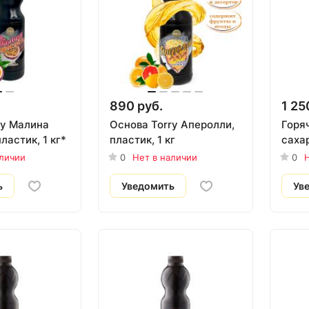
890 руб.
1 25
ry Малина
Основа Torry Аперолли,
Горя
ластик, 1 кг*
пластик, 1 кг
сахар
аличии
0
Нет в наличии
0
Н
ь
Уведомить
Ув