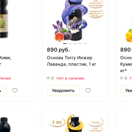
890 руб.
890 
Киви,
Основа Torry Инжир
Осно
г
Лаванда, пластик, 1 кг
Кумкв
кг*
аличии
0
Нет в наличии
0
Н
ь
Уведомить
Ув