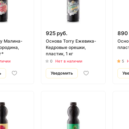
925 руб.
890 
ry Малина-
Основа Torry Ежевика-
Осно
ородина,
Кедровые орешки,
пласт
г*
пластик, 1 кг
аличии
0
Нет в наличии
5
Н
ь
Уведомить
Ув