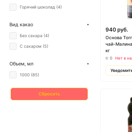
Горячий шоколад (
4
)
Вид какао
940 руб.
Без сахара (
4
)
Основа Tor
чай-Малина,
С сахаром (
5
)
кг
0
Нет в н
Объем, мл
Уведомит
1000 (
85
)
Сбросить