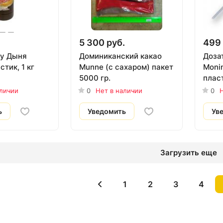
5 300 руб.
499 
ry Дыня
Доминиканский какао
Дозат
стик, 1 кг
Munne (с сахаром) пакет
Monin
5000 гр.
плас
аличии
0
Нет в наличии
0
Н
ь
Уведомить
Ув
Загрузить еще
1
2
3
4