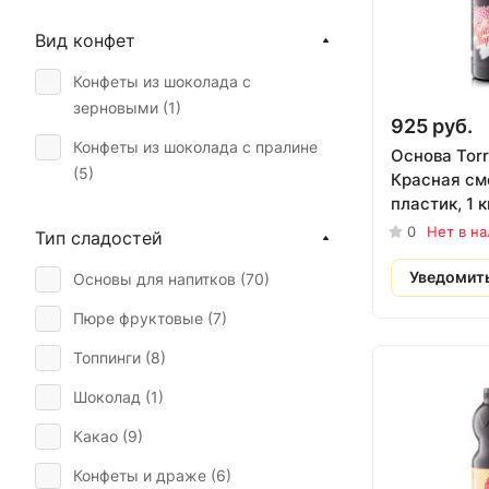
Вид конфет
Конфеты из шоколада с
зерновыми (
1
)
925 руб.
Конфеты из шоколада с пралине
Основа Tor
(
5
)
Красная см
пластик, 1 к
0
Нет в н
Тип сладостей
Уведомит
Основы для напитков (
70
)
Пюре фруктовые (
7
)
Топпинги (
8
)
Шоколад (
1
)
Какао (
9
)
Конфеты и драже (
6
)