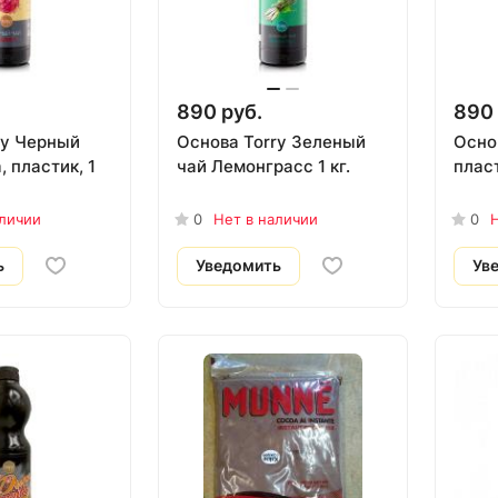
890 руб.
890 
ry Черный
Основа Torry Зеленый
Основ
 пластик, 1
чай Лемонграсс 1 кг.
пласт
аличии
0
Нет в наличии
0
Н
ь
Уведомить
Ув