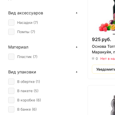
Вид аксессуаров
Насадки (
7
)
Помпы (
7
)
925 руб.
Основа Tor
Материал
Маракуйя, п
Пластик (
7
)
0
Нет в н
Уведомит
Вид упаковки
В обертке (
1
)
В пакете (
5
)
В коробке (
6
)
В банке (
6
)