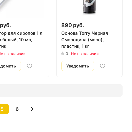
руб.
890 руб.
ор для сиропов 1 л
Основа Torry Черная
 белый, 10 мл,
Смородина (морс),
тик
пластик, 1 кг
ет в наличии
0
Нет в наличии
едомить
Уведомить
5
6