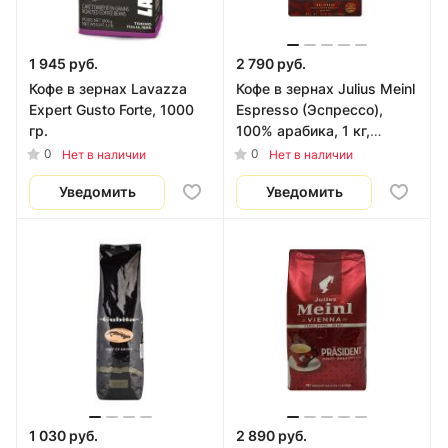
1 945 руб.
2 790 руб.
Кофе в зернах Lavazza
Кофе в зернах Julius Meinl
Expert Gusto Forte, 1000
Espresso (Эспрессо),
гр.
100% арабика, 1 кг,
венская коллекция
0
0
Нет в наличии
Нет в наличии
Уведомить
Уведомить
1 030 руб.
2 890 руб.