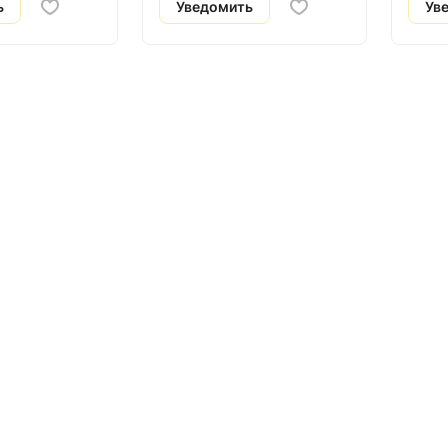
ь
Уведомить
Ув