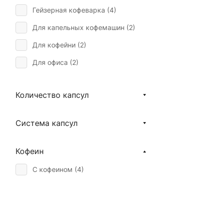
Гейзерная кофеварка (
4
)
Для капельных кофемашин (
2
)
Для кофейни (
2
)
Для офиса (
2
)
Капучино (
4
)
Количество капсул
Мокко (
2
)
Турка (
2
)
Система капсул
Фильтр (
4
)
Френч-пресс (
4
)
Кофеин
Эспрессо (
4
)
С кофеином (
4
)